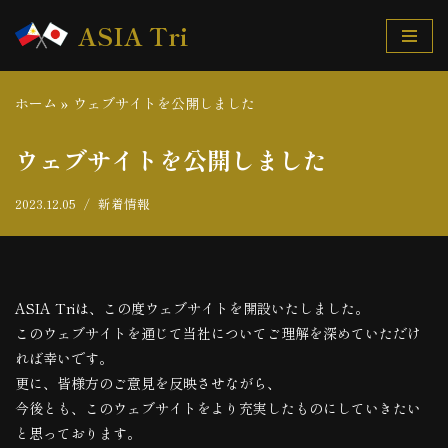
ASIA Tri
コ
ン
ホーム
»
ウェブサイトを公開しました
テ
ン
ウェブサイトを公開しました
ツ
へ
2023.12.05
新着情報
ス
キ
ッ
プ
ASIA Triは、この度ウェブサイトを開設いたしました。
このウェブサイトを通じて当社についてご理解を深めていただけ
れば幸いです。
更に、皆様方のご意見を反映させながら、
今後とも、このウェブサイトをより充実したものにしていきたい
と思っております。